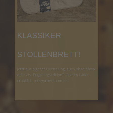
KLASSIKER
STOLLENBRETT!
Jetzt aus eigener Herstelung, auch ohne Motiv
oder als "Erzgebirgsedition"! Jetzt im Laden
erhältlich, jetz vorbei kommen!