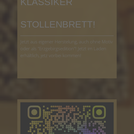
KLASSIKER
STOLLENBRETT!
Jetzt aus eigener Herstelung, auch ohne Motiv
oder als "Erzgebirgsedition"! Jetzt im Laden
erhältlich, jetz vorbei kommen!