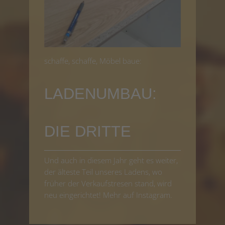
schaffe, schaffe, Möbel baue:
LADENUMBAU:
DIE DRITTE
Und auch in diesem Jahr geht es weiter,
der älteste Teil unseres Ladens, wo
früher der Verkaufstresen stand, wird
neu eingerichtet! Mehr auf Instagram.