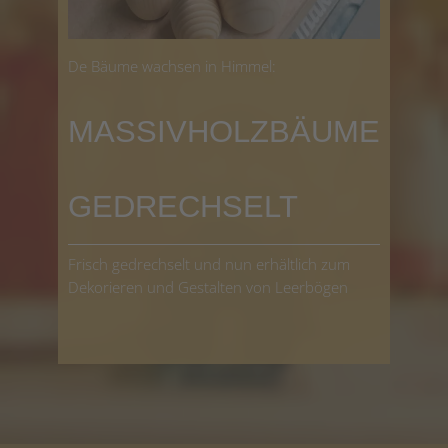
De Bäume wachsen in Himmel:
MASSIVHOLZBÄUME
GEDRECHSELT
Frisch gedrechselt und nun erhältlich zum
Dekorieren und Gestalten von Leerbögen